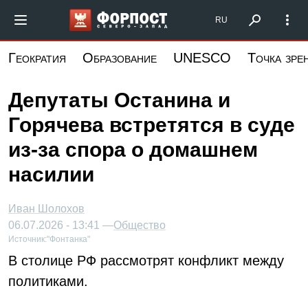
Перейти
Форпост Северо-Запад
RU
к
основному
Геократия
Образование
UNESCO
Точка зре
содержанию
Депутаты Останина и
Горячева встретятся в суде
из‑за спора о домашнем
насилии
Иван Шолохов
06.07.2026 - 13:41 —
Общество
Источник:
"Фонтанка"
В столице РФ рассмотрят конфликт между
политиками.