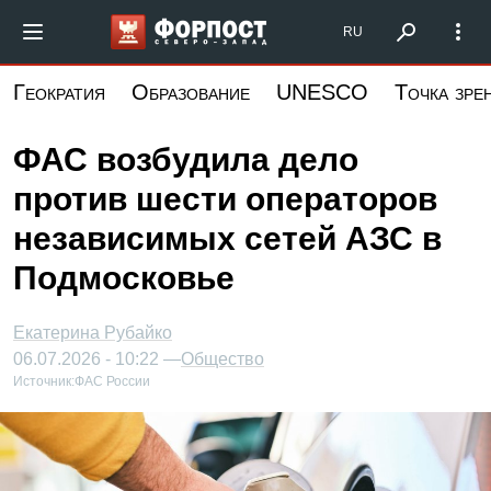
Перейти
Форпост Северо-Запад
RU
к
основному
Геократия
Образование
UNESCO
Точка зре
содержанию
ФАС возбудила дело
против шести операторов
независимых сетей АЗС в
Подмосковье
Екатерина Рубайко
06.07.2026 - 10:22 —
Общество
Источник:
ФАС России