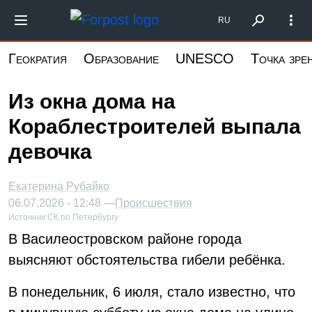
Перейти
Форпост Северо-Запад
RU
к
основному
Геократия
Образование
UNESCO
Точка зре
содержанию
Из окна дома на
Кораблестроителей выпала
девочка
Екатерина Рубайко
06.07.2026 - 12:48 —
Происшествия
Источник:
СК по Петербургу
В Василеостровском районе города
выясняют обстоятельства гибели ребёнка.
В понедельник, 6 июля, стало известно, что