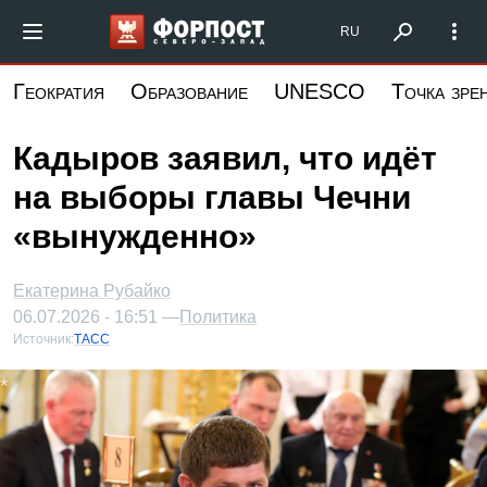
Перейти
Форпост Северо-Запад
RU
к
основному
Геократия
Образование
UNESCO
Точка зре
содержанию
Кадыров заявил, что идёт
на выборы главы Чечни
«вынужденно»
Екатерина Рубайко
06.07.2026 - 16:51 —
Политика
Источник:
ТАСС