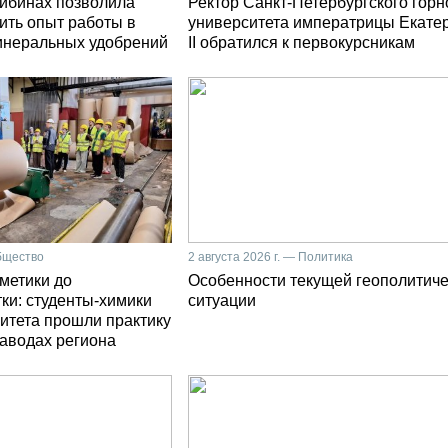
Хибинах позволила
Ректор Санкт-Петербургского горн
ить опыт работы в
университета императрицы Екате
инеральных удобрений
II обратился к первокурсникам
Общество
2 августа 2026 г. — Политика
сметики до
Особенности текущей геополитич
ки: студенты-химики
ситуации
итета прошли практику
заводах региона