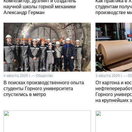
Композитор, дуэлянт и создатель
Как практика в 
научной школы горной механики
студентам получ
Александр Герман
производстве м
4 августа 2026 г. — Общество
3 августа 2026 г. — 
В поисках производственного опыта
От картона и ко
студенты Горного университета
нефтепереработ
спустились в метро
Горного универс
на крупнейших 