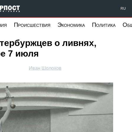
Форпост Северо-Запад
RU
ния
Происшествия
Экономика
Политика
Об
тербуржцев о ливнях,
ре 7 июля
Иван Шолохов