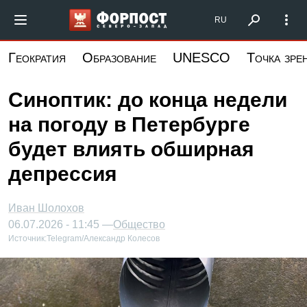
Перейти
Форпост Северо-Запад
RU
к
основному
Геократия
Образование
UNESCO
Точка зре
содержанию
Синоптик: до конца недели
на погоду в Петербурге
будет влиять обширная
депрессия
Иван Шолохов
06.07.2026 - 11:45 —
Общество
Источник:
Telegram/Александр Колесов