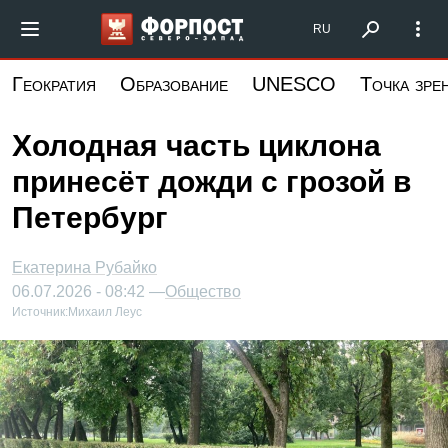
Перейти
Форпост Северо-Запад
RU
к
основному
Геократия
Образование
UNESCO
Точка зре
содержанию
Холодная часть циклона
принесёт дожди с грозой в
Петербург
Екатерина Рубайко
06.07.2026 - 08:42 —
Общество
Источник:
Михаил Леус