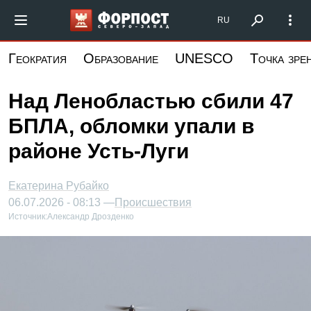
Перейти
Форпост Северо-Запад
RU
к
основному
Геократия
Образование
UNESCO
Точка зре
содержанию
Над Ленобластью сбили 47
БПЛА, обломки упали в
районе Усть-Луги
Екатерина Рубайко
06.07.2026 - 08:13 —
Происшествия
Источник:
Александр Дрозденко