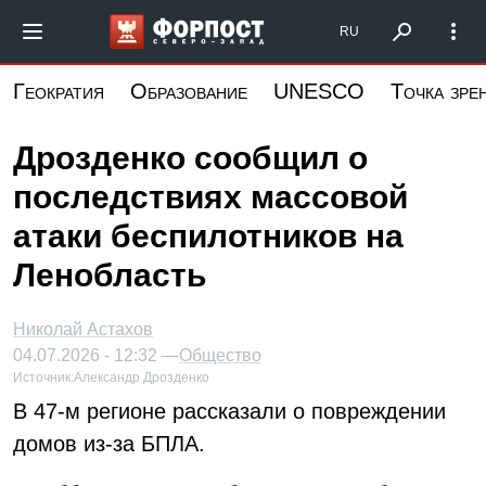
Перейти
Форпост Северо-Запад
RU
к
основному
Геократия
Образование
UNESCO
Точка зре
содержанию
Дрозденко сообщил о
последствиях массовой
атаки беспилотников на
Ленобласть
Николай Астахов
04.07.2026 - 12:32 —
Общество
Источник:
Александр Дрозденко
В 47-м регионе рассказали о повреждении
домов из-за БПЛА.