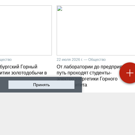
бщество
22 июля 2026 г. — Общество
бургский Горный
От лаборатории до предприятия: к
витии золотодобычи в
путь проходят студенты-
электроэнергетики Горного
Принять
университета
 2026 г. — Общество
19 июля 2026 г. — Общество
роходят студенческие
Как сохранить инженер
ики на предприятии-
мысль в эпоху тотально
ботчике систем
ИИ. Рабочая методика
ышленной
Санкт-Петербургского
атизации
Горного
 2026 г. — Экономика
16 июля 2026 г. — Общество