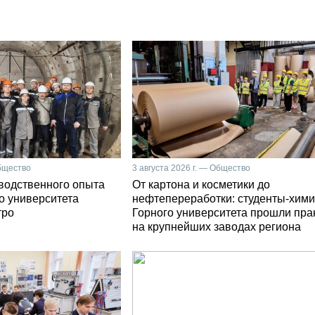
Общество
3 августа 2026 г. — Общество
зводственного опыта
От картона и косметики до
о университета
нефтепереработки: студенты-хими
тро
Горного университета прошли пра
на крупнейших заводах региона