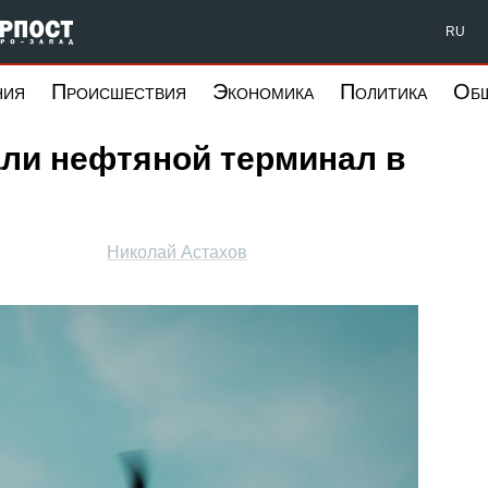
Форпост Северо-Запад
RU
ния
Происшествия
Экономика
Политика
Об
али нефтяной терминал в
Николай Астахов