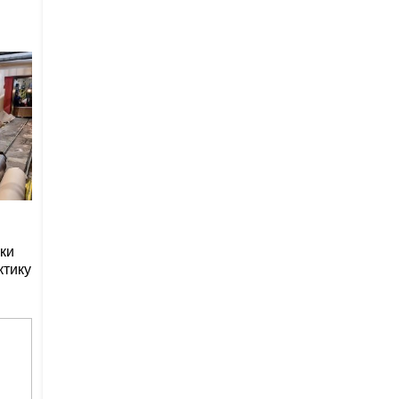
ки
ктику