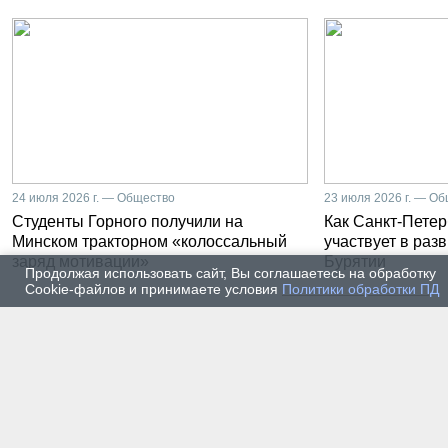
24 июля 2026 г. — Общество
23 июля 2026 г. — О
Студенты Горного получили на
Как Санкт-Петер
Минском тракторном «колоссальный
участвует в раз
заряд мотивации»
Бурятии
Продолжая использовать сайт, Вы соглашаетесь на обработку
Cookie-файлов и принимаете условия
Политики обработки ПД
20 июля 2026 г. — Общество
20 июля
Владимир Литвиненко - о
Как п
металлургах 21 века, как
практ
части сообщества горных
разра
инженеров
пром
автом
17 июля 2026 г. — Общество
16 июля