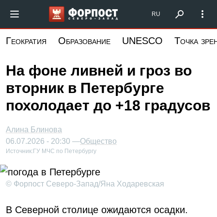
Перейти
Форпост Северо-Запад
RU
к
основному
Геократия
Образование
UNESCO
Точка зре
содержанию
На фоне ливней и гроз во
вторник в Петербурге
похолодает до +18 градусов
Алина Блинова
06.07.2026 - 20:30 —
Общество
Источник:
ГУ МЧС по Петербургу
© Форпост Северо-Запад/Яна Ходаревская
В Северной столице ожидаются осадки.