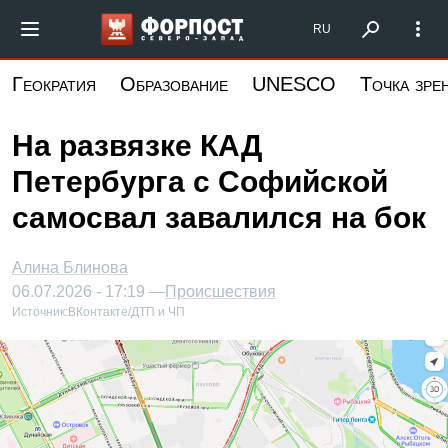
Перейти
Форпост Северо-Запад
RU
к
основному
Геократия
Образование
UNESCO
Точка зре
содержанию
На развязке КАД
Петербурга с Софийской
самосвал завалился на бок
Алина Блинова
06.07.2026 - 17:19 —
Происшествия
Источник:
ВКонтакте/ДТП и ЧП