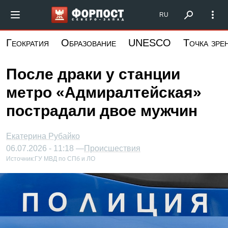
Перейти
Форпост Северо-Запад
RU
к
основному
Геократия
Образование
UNESCO
Точка зре
содержанию
После драки у станции
метро «Адмиралтейская»
пострадали двое мужчин
Екатерина Рубайко
06.07.2026 - 11:18 —
Происшествия
Источник:
ГУ МВД по СПб и ЛО