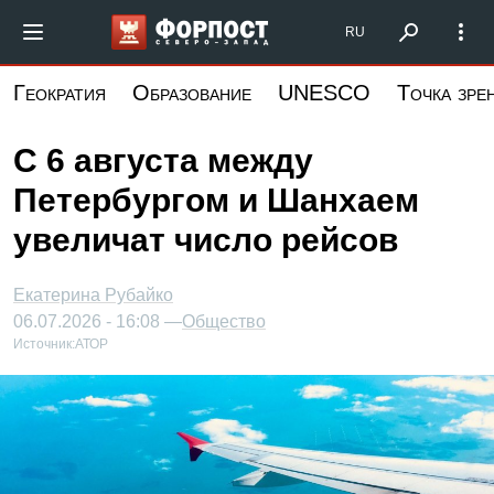
Перейти
Форпост Северо-Запад
RU
к
основному
Геократия
Образование
UNESCO
Точка зре
содержанию
С 6 августа между
Петербургом и Шанхаем
увеличат число рейсов
Екатерина Рубайко
06.07.2026 - 16:08 —
Общество
Источник:
АТОР