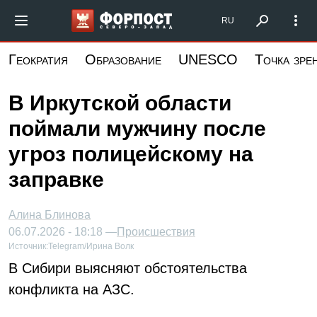
Перейти
Форпост Северо-Запад
RU
к
основному
Геократия
Образование
UNESCO
Точка зре
содержанию
В Иркутской области
поймали мужчину после
угроз полицейскому на
заправке
Алина Блинова
06.07.2026 - 18:18 —
Происшествия
Источник:
Telegram/Ирина Волк
В Сибири выясняют обстоятельства
конфликта на АЗС.