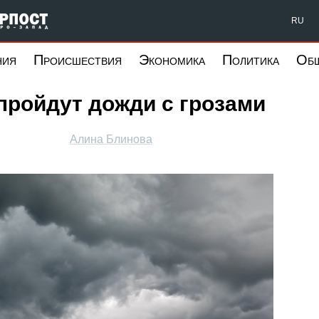
Форпост Северо-Запад
RU
ния
Происшествия
Экономика
Политика
Об
пройдут дожди с грозами
Алина Блинова