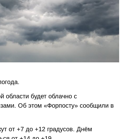
погода.
ой области будет облачно с
озами. Об этом «Форпосту» сообщили в
ут от +7 до +12 градусов. Днём
ься от +14 до +19.