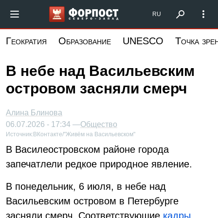
Перейти
Форпост Северо-Запад
RU
к
основному
Геократия
Образование
UNESCO
Точка зре
содержанию
В небе над Васильевским
островом засняли смерч
Алина Блинова
06.07.2026 - 17:34 —
Общество
Источник:
ВКонтакте/"Живём на Васильевском"
В Василеостровском районе города
запечатлели редкое природное явление.
В понедельник, 6 июля, в небе над
Васильевским островом в Петербурге
засняли смерч. Соответствующие
кадры