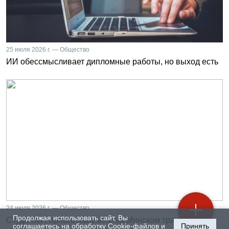
25 июля 2026 г. — Общество
ИИ обессмысливает дипломные работы, но выход есть
24 июля 2026 г. — Общество
Продолжая использовать сайт, Вы
Студенты Горного получили на Минском тракторном
соглашаетесь на обработку Cookie-файлов и
Принять