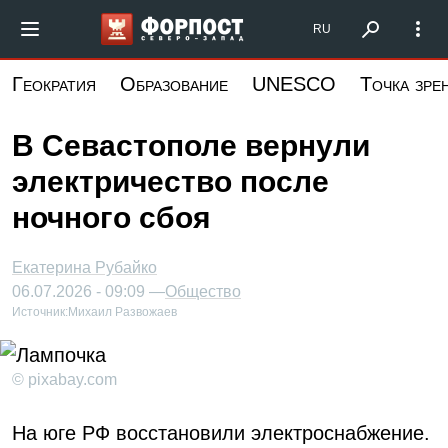
Перейти
Форпост Северо-Запад
RU
к
основному
Геократия
Образование
UNESCO
Точка зре
содержанию
В Севастополе вернули
электричество после
ночного сбоя
Екатерина Рубайко
06.07.2026 - 09:09 —
Общество
Источник:
Михаил Развожаев
© pixabay.com
На юге РФ восстановили электроснабжение.