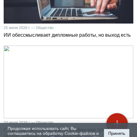
25 июля 2026 г. — Общество
ИИ обессмысливает дипломные работы, но выход есть
24 июля 2026 г. — Общество
Продолжая использовать сайт, Вы
Студенты Горного получили на Минском тракторном
соглашаетесь на обработку Cookie-файлов и
Принять
«колоссальный заряд мотивации»