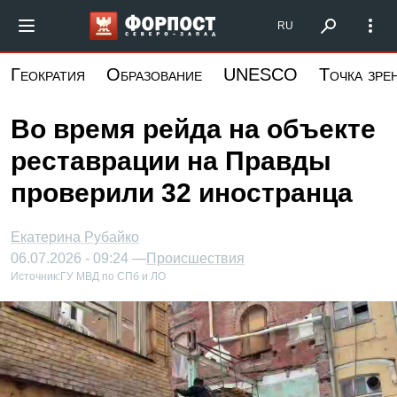
Перейти
Форпост Северо-Запад
RU
к
основному
Геократия
Образование
UNESCO
Точка зре
содержанию
Во время рейда на объекте
реставрации на Правды
проверили 32 иностранца
Екатерина Рубайко
06.07.2026 - 09:24 —
Происшествия
Источник:
ГУ МВД по СПб и ЛО