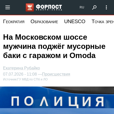
Перейти
Форпост Северо-Запад
RU
к
основному
Геократия
Образование
UNESCO
Точка зре
содержанию
На Московском шоссе
мужчина поджёг мусорные
баки с гаражом и Omoda
Екатерина Рубайко
07.07.2026 - 11:08 —
Происшествия
Источник:
ГУ МВД по СПб и ЛО