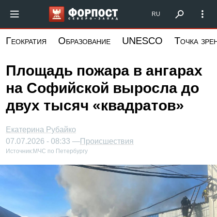
Перейти
Форпост Северо-Запад
RU
к
основному
Геократия
Образование
UNESCO
Точка зре
содержанию
Площадь пожара в ангарах
на Софийской выросла до
двух тысяч «квадратов»
Екатерина Рубайко
07.07.2026 - 08:33 —
Происшествия
Источник:
МЧС по Петербургу