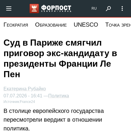
Перейти
Форпост Северо-Запад
RU
к
основному
Геократия
Образование
UNESCO
Точка зре
содержанию
Суд в Париже смягчил
приговор экс-кандидату в
президенты Франции Ле
Пен
Екатерина Рубайко
07.07.2026 - 16:41 —
Политика
Источник:
France24
В столице европейского государства
пересмотрели вердикт в отношении
политика.