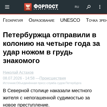
Перейти
Форпост Северо-Запад
RU
к
основному
Геократия
Образование
UNESCO
Точка зре
содержанию
Петербуржца отправили в
колонию на четыре года за
удар ножом в грудь
знакомого
Николай Астахов
08.07.2026 - 14:58 —
Происшествия
Источник:
Объединённая пресс-служба судов Петербурга
В Северной столице наказали местного
жителя с непогашенной судимостью за
новое преступление.