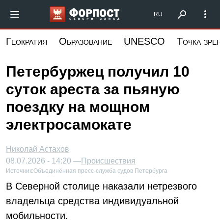
Перейти
Форпост Северо-Запад
RU
к
основному
Геократия
Образование
UNESCO
Точка зре
содержанию
Петербуржец получил 10
суток ареста за пьяную
поездку на мощном
электросамокате
Николай Астахов
08.07.2026 - 14:20 —
Происшествия
Источник:
Объединённая пресс-служба судов Петербурга
В Северной столице наказали нетрезвого
владельца средства индивидуальной
мобильности.