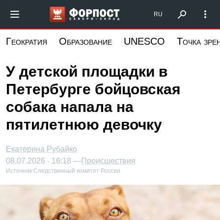
Перейти
Форпост Северо-Запад
RU
к
основному
Геократия
Образование
UNESCO
Точка зре
содержанию
У детской площадки в
Петербурге бойцовская
собака напала на
пятилетнюю девочку
Екатерина Рубайко
08.07.2026 - 16:18 —
Происшествия
Источник:
Следственный комитет России