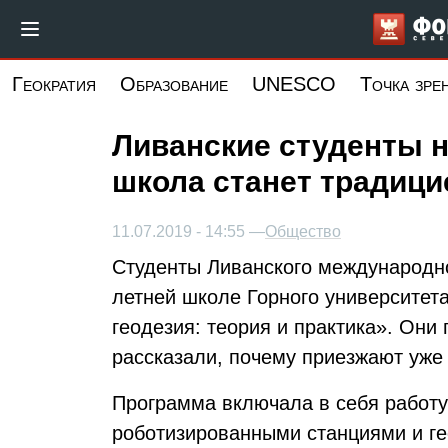
Перейти
к
основному
Геократия
Образование
UNESCO
Точка зре
содержанию
Ливанские студенты н
школа станет традици
11.07.2019 - 14:55 —
Общество
Студенты Ливанского международно
летней школе Горного университет
геодезия: теория и практика». Они
рассказали, почему приезжают уже 
Программа включала в себя работу
роботизированными станциями и г