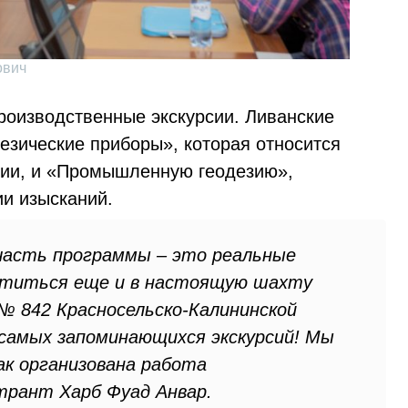
ович
оизводственные экскурсии. Ливанские
езические приборы», которая относится
сии, и «Промышленную геодезию»,
и изысканий.
часть программы – это реальные
уститься еще и в настоящую шахту
№ 842 Красносельско-Калининской
 самых запоминающихся экскурсий! Мы
ак организована работа
трант Харб Фуад Анвар.