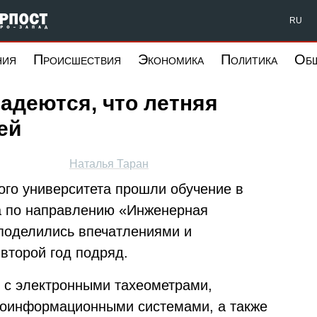
Форпост Северо-Запад
RU
ния
Происшествия
Экономика
Политика
Об
адеются, что летняя
ей
Наталья Таран
го университета прошли обучение в
а по направлению «Инженерная
 поделились впечатлениями и
второй год подряд.
 с электронными тахеометрами,
еоинформационными системами, а также