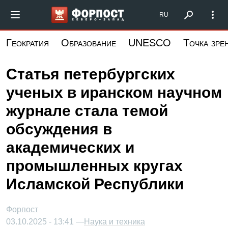
Перейти
Форпост Северо-Запад
RU
к
основному
Геократия
Образование
UNESCO
Точка зре
содержанию
Статья петербургских
ученых в иранском научном
журнале стала темой
обсуждения в
академических и
промышленных кругах
Исламской Республики
Форпост
03.10.2025 - 13:41 —
Наука и техника