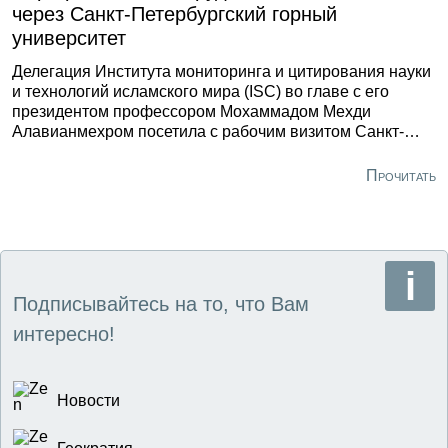
через Санкт-Петербургский горный
университет
Делегация Института мониторинга и цитирования науки
и технологий исламского мира (ISC) во главе с его
президентом профессором Мохаммадом Мехди
Алавианмехром посетила с рабочим визитом Санкт-
Петербургский горный университет императрицы
Екатерины II. Они привезли пакет предложений по
Прочитать
расширению сотрудничества, начавшегося с
подписания меморандума о взаимопонимании в июле
прошлого года.
Подписывайтесь на то, что Вам
интересно!
Новости