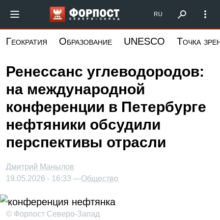
Перейти
Форпост Северо-Запад
RU
к
основному
Геократия
Образование
UNESCO
Точка зре
содержанию
Ренессанс углеводородов:
на международной
конференции в Петербурге
нефтяники обсудили
перспективы отрасли
Дмитрий Манылов
19.05.2026 - 16:33 —
Общество
© Форпост Северо-Запад