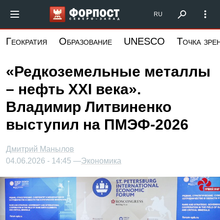
Перейти
Форпост Северо-Запад
RU
к
основному
Геократия
Образование
UNESCO
Точка зре
содержанию
«Редкоземельные металлы
– нефть XXI века».
Владимир Литвиненко
выступил на ПМЭФ-2026
Дмитрий Манылов
04.06.2026 - 14:45 —
Экономика