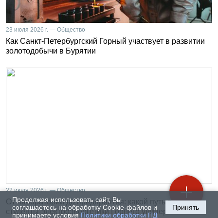
23 июля 2026 г. — Общество
Как Санкт-Петербургский Горный участвует в развитии
золотодобычи в Бурятии
22 июля 2026 г. — Общество
Продолжая использовать сайт, Вы
От лаборатории до предприятия: какой путь проходят
соглашаетесь на обработку Cookie-файлов и
Принять
студенты-электроэнергетики Горного университета
принимаете условия
Политики обработки ПД