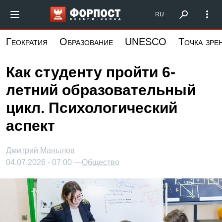
Перейти
Форпост Северо-Запад
RU
к
основному
Геократия
Образование
UNESCO
Точка зре
содержанию
Как студенту пройти 6-
летний образовательный
цикл. Психологический
аспект
Дмитрий Манылов
04.07.2026 - 07:00 —
Общество