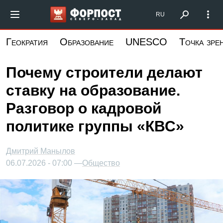
Перейти
Форпост Северо-Запад
RU
к
основному
Геократия
Образование
UNESCO
Точка зре
содержанию
Почему строители делают
ставку на образование.
Разговор о кадровой
политике группы «КВС»
Дмитрий Манылов
06.07.2026 - 07:00 —
Общество