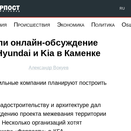
Форпост Северо-Запад
RU
ния
Происшествия
Экономика
Политика
Об
ли онлайн-обсуждение
yundai и Kia в Каменке
Александр Вокуев
ильные компании планируют построить
градостроительству и архитектуре дал
ждению проекта межевания территории
 Несколько организаций хотят