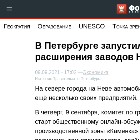
Перейти
к
основному
Геократия
Образование
UNESCO
Точка зре
содержанию
В Петербурге запусти
расширения заводов H
09.09.2021 - 17:02 —
Экономика
Источник:
Правительство Петербурга
На севере города на Неве автомоб
ещё несколько своих предприятий.
В четверг, 9 сентября, комитет по 
старт общественному онлайн-обсу
производственной зоны «Каменка».