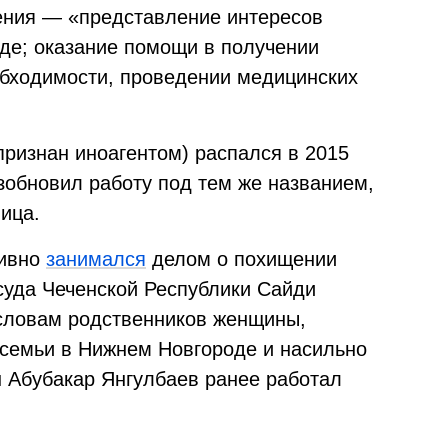
ения — «представление интересов
уде; оказание помощи в получении
еобходимости, проведении медицинских
признан иноагентом) распался в 2015
озобновил работу под тем же названием,
ица.
тивно
занимался
делом о похищении
 суда Чеченской Республики Сайди
словам родственников женщины,
 семьи в Нижнем Новгороде и насильно
н Абубакар Янгулбаев ранее работал