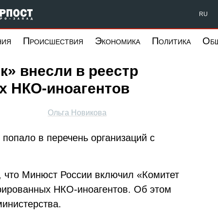
Форпост Северо-Запад
RU
ния
Происшествия
Экономика
Политика
Об
к» внесли в реестр
х НКО-иноагентов
Ольга Новикова
попало в перечень организаций с
о, что Минюст России включил «Комитет
трированных НКО-иноагентов. Об этом
министерства.