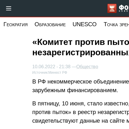
Перейти
к
основному
Геократия
Образование
UNESCO
Точка зре
содержанию
«Комитет против пыто
незарегистрированны
10.06.2022 - 21:38 —
Общество
Источник:
Минюст РФ
В РФ некоммерческое объединение 
зарубежным финансированием.
В пятницу, 10 июня, стало известн
против пыток» в реестр незарегис
свидетельствуют данные на сайте 