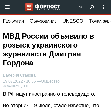
Перейти
Форпост Северо-Запад
RU
к
основному
Геократия
Образование
UNESCO
Точка зре
содержанию
МВД России объявило в
розыск украинского
журналиста Дмитрия
Гордона
Валерия Оганова
19.07.2022 - 10:35 —
Общество
Источник:
МВД РФ
В РФ ищут иностранного телеведущего.
Во вторник, 19 июля, стало известно, что