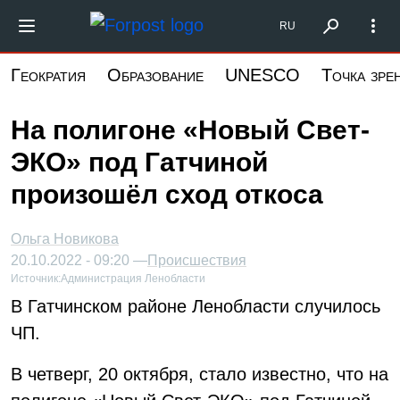
Перейти
Форпост Северо-Запад
RU
к
основному
Геократия
Образование
UNESCO
Точка зре
содержанию
На полигоне «Новый Свет-
ЭКО» под Гатчиной
произошёл сход откоса
Ольга Новикова
20.10.2022 - 09:20 —
Происшествия
Источник:
Администрация Ленобласти
В Гатчинском районе Ленобласти случилось
ЧП.
В четверг, 20 октября, стало известно, что на