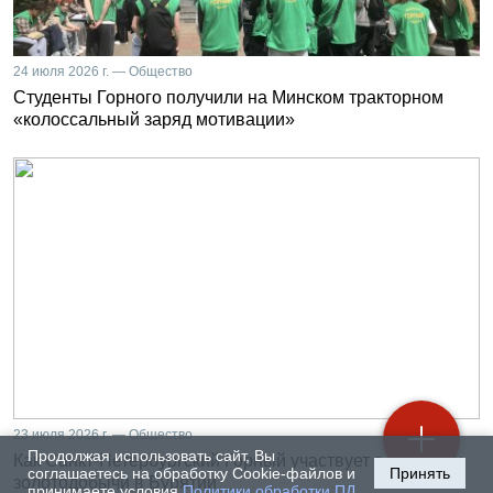
24 июля 2026 г. — Общество
Студенты Горного получили на Минском тракторном
«колоссальный заряд мотивации»
23 июля 2026 г. — Общество
Продолжая использовать сайт, Вы
Как Санкт-Петербургский Горный участвует в развитии
соглашаетесь на обработку Cookie-файлов и
Принять
золотодобычи в Бурятии
принимаете условия
Политики обработки ПД