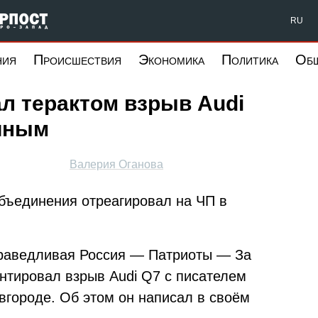
Форпост Северо-Запад
RU
ния
Происшествия
Экономика
Политика
Об
л терактом взрыв Audi
иным
Валерия Оганова
объединения отреагировал на ЧП в
Справедливая Россия — Патриоты — За
нтировал взрыв Audi Q7 с писателем
городе. Об этом он написал в своём