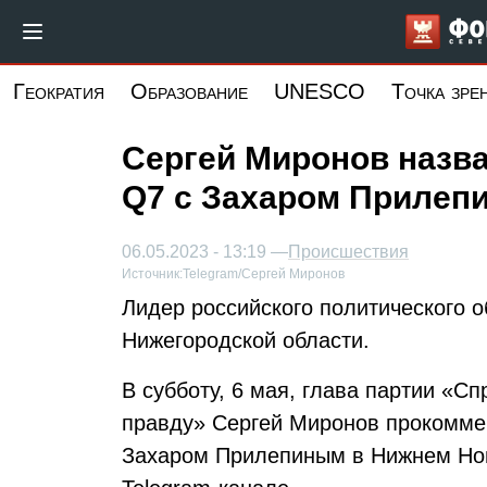
Перейти
к
основному
Геократия
Образование
UNESCO
Точка зре
содержанию
Сергей Миронов назва
Q7 с Захаром Прилеп
06.05.2023 - 13:19 —
Происшествия
Источник:
Telegram/Сергей Миронов
Лидер российского политического 
Нижегородской области.
В субботу, 6 мая, глава партии «
правду» Сергей Миронов прокомме
Захаром Прилепиным в Нижнем Нов