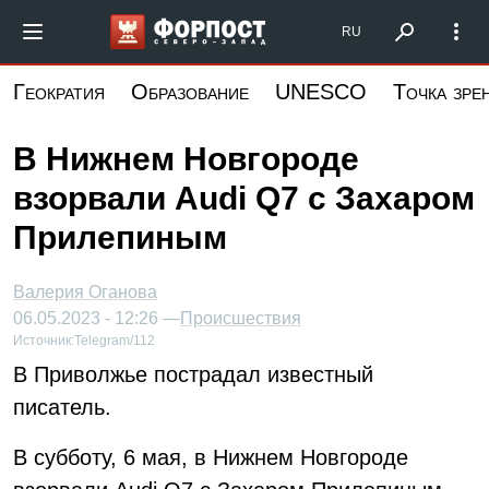
Перейти
Форпост Северо-Запад
RU
к
основному
Геократия
Образование
UNESCO
Точка зре
содержанию
В Нижнем Новгороде
взорвали Audi Q7 с Захаром
Прилепиным
Валерия Оганова
06.05.2023 - 12:26 —
Происшествия
Источник:
Telegram/112
В Приволжье пострадал известный
писатель.
В субботу, 6 мая, в Нижнем Новгороде