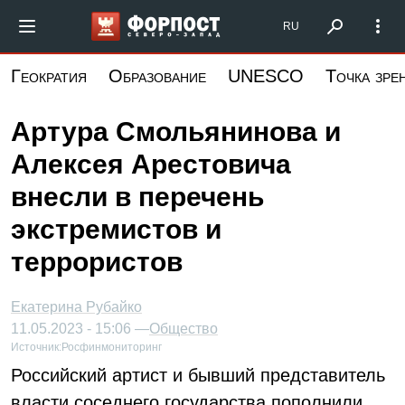
Перейти
Форпост Северо-Запад
RU
к
основному
Геократия
Образование
UNESCO
Точка зре
содержанию
Артура Смольянинова и
Алексея Арестовича
внесли в перечень
экстремистов и
террористов
Екатерина Рубайко
11.05.2023 - 15:06 —
Общество
Источник:
Росфинмониторинг
Российский артист и бывший представитель
власти соседнего государства пополнили