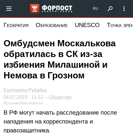
Перейти
Форпост Северо-Запад
RU
к
основному
Геократия
Образование
UNESCO
Точка зре
содержанию
Омбудсмен Москалькова
обратилась в СК из-за
избиения Милашиной и
Немова в Грозном
Екатерина Рубайко
04.07.2023 - 11:12 —
Общество
Источник:
РИА Новости
В РФ могут начать расследование после
нападения на корреспондента и
правозащитника.