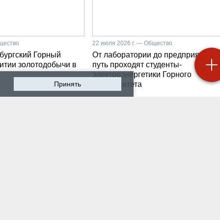
бщество
22 июля 2026 г. — Общество
бургский Горный
От лаборатории до предприятия: к
витии золотодобычи в
путь проходят студенты-
электроэнергетики Горного
Принять
университета
 2026 г. — Общество
19 июля 2026 г. — Общество
роходят студенческие
Как сохранить инженер
ики на предприятии-
мысль в эпоху тотально
ботчике систем
ИИ. Рабочая методика
ышленной
Санкт-Петербургского
атизации
Горного
 2026 г. — Экономика
16 июля 2026 г. — Общество
водству бензина в
Геополитический перел
и мешают не только
его культурно-
нские беспилотники
цивилизационный срез