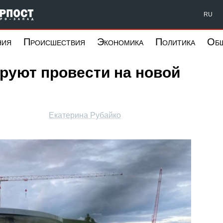
Форпост Северо-Запад
RU
ния
Происшествия
Экономика
Политика
Об
руют провести на новой
Екатерина Рубайко