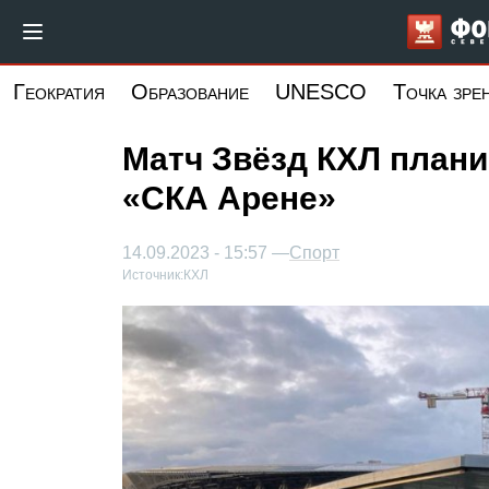
Перейти
к
основному
Геократия
Образование
UNESCO
Точка зре
содержанию
Матч Звёзд КХЛ плани
«СКА Арене»
14.09.2023 - 15:57 —
Спорт
Источник:
КХЛ