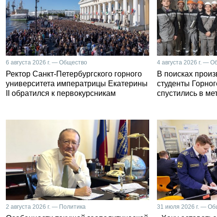
6 августа 2026 г. — Общество
4 августа 2026 г. — 
Ректор Санкт-Петербургского горного
В поисках прои
университета императрицы Екатерины
студенты Горног
II обратился к первокурсникам
спустились в ме
2 августа 2026 г. — Политика
31 июля 2026 г. — О