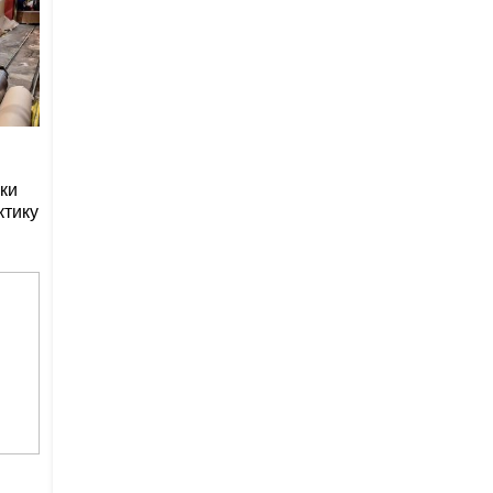
ки
ктику