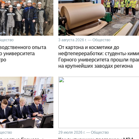
Общество
3 августа 2026 г. — Общество
зводственного опыта
От картона и косметики до
о университета
нефтепереработки: студенты-хими
тро
Горного университета прошли пра
на крупнейших заводах региона
бщество
29 июля 2026 г. — Общество