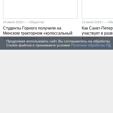
24 июля 2026 г. — Общество
23 июля 2026 г. — О
Студенты Горного получили на
Как Санкт-Петер
Минском тракторном «колоссальный
участвует в раз
заряд мотивации»
Бурятии
Продолжая использовать сайт, Вы соглашаетесь на обработку
Cookie-файлов и принимаете условия
Политики обработки ПД
20 июля 2026 г. — Общество
20 июля
Владимир Литвиненко - о
Как п
металлургах 21 века, как
практ
части сообщества горных
разра
инженеров
пром
автом
17 июля 2026 г. — Общество
16 июля
В Горном университете
Произ
Петербурга выпустили
Росси
первых инженеров нового
украи
поколения