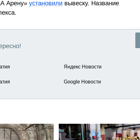
КА Арену»
установили
вывеску. Название
лекса.
ересно!
атия
Яндекс Новости
атия
Google Новости