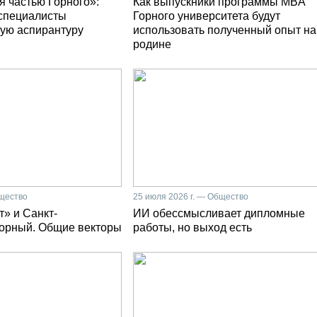
я частью Горного»:
Как выпускники программы MBA
специалисты
Горного университета будут
ую аспирантуру
использовать полученный опыт на
родине
бщество
25 июля 2026 г. — Общество
» и Санкт-
ИИ обессмысливает дипломные
Горный. Общие векторы
работы, но выход есть