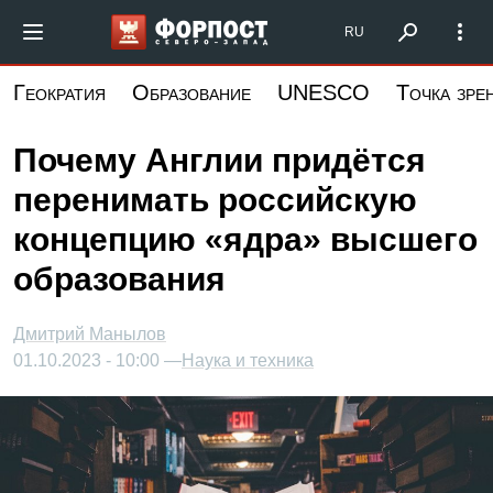
Перейти
Форпост Северо-Запад
RU
к
основному
Геократия
Образование
UNESCO
Точка зре
содержанию
Почему Англии придётся
перенимать российскую
концепцию «ядра» высшего
образования
Дмитрий Манылов
01.10.2023 - 10:00 —
Наука и техника