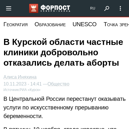
Перейти
Форпост Северо-Запад
RU
к
основному
Геократия
Образование
UNESCO
Точка зре
содержанию
В Курской области частные
клиники добровольно
отказались делать аборты
Алиса Иняхина
10.11.2023 - 14:41 —
Общество
Источник:
РИА «Курск»
В Центральной России перестанут оказывать
услуги по искусственному прерыванию
беременности.