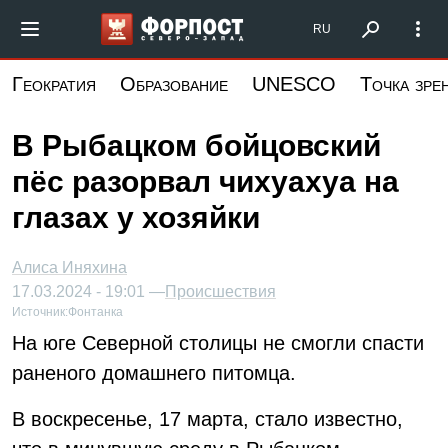
Перейти
Форпост Северо-Запад
RU
к
основному
Геократия
Образование
UNESCO
Точка зре
содержанию
В Рыбацком бойцовский
пёс разорвал чихуахуа на
глазах у хозяйки
Алиса Иняхина
17.03.2024 - 19:01 —
Происшествия
Источник:
Фонтанка
На юге Северной столицы не смогли спасти
раненого домашнего питомца.
В воскресенье, 17 марта, стало известно,