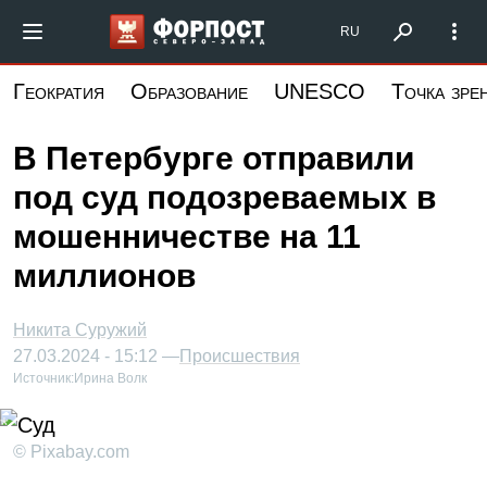
Перейти
Форпост Северо-Запад
RU
к
основному
Геократия
Образование
UNESCO
Точка зре
содержанию
В Петербурге отправили
под суд подозреваемых в
мошенничестве на 11
миллионов
Никита Суружий
27.03.2024 - 15:12 —
Происшествия
Источник:
Ирина Волк
© Pixabay.com