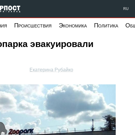
Форпост Северо-Запад
RU
ния
Происшествия
Экономика
Политика
Об
опарка эвакуировали
Екатерина Рубайко