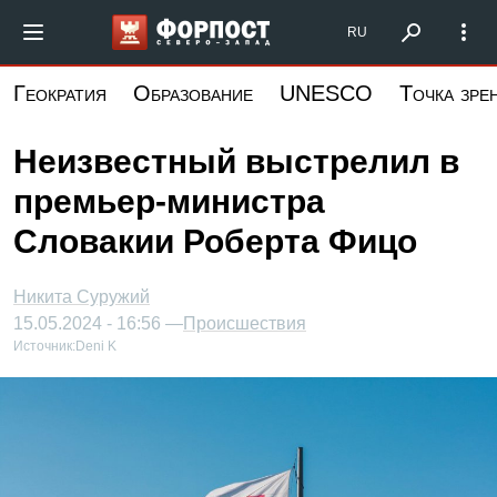
Перейти
Форпост Северо-Запад
RU
к
основному
Геократия
Образование
UNESCO
Точка зре
содержанию
Неизвестный выстрелил в
премьер-министра
Словакии Роберта Фицо
Никита Суружий
15.05.2024 - 16:56 —
Происшествия
Источник:
Deni K