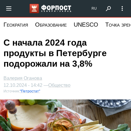
Перейти
Форпост Северо-Запад
RU
к
основному
Геократия
Образование
UNESCO
Точка зре
содержанию
С начала 2024 года
продукты в Петербурге
подорожали на 3,8%
Валерия Оганова
12.10.2024 - 14:42 —
Общество
Источник:
"Петростат"