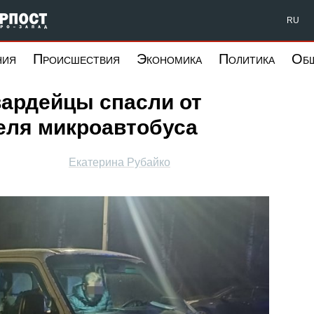
Форпост Северо-Запад
RU
ния
Происшествия
Экономика
Политика
Об
вардейцы спасли от
еля микроавтобуса
Екатерина Рубайко