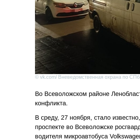
© vk.com/ Вневедомственная охрана по СПб
Во Всеволожском районе Леноблас
конфликта.
В среду, 27 ноября, стало известн
проспекте во Всеволожске росгва
водителя микроавтобуса Volkswagen