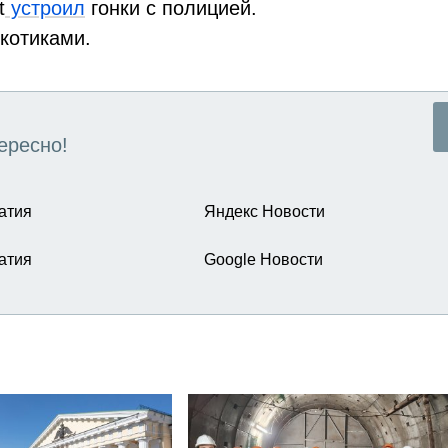
t
устроил
гонки с полицией.
котиками.
ересно!
атия
Яндекс Новости
атия
Google Новости