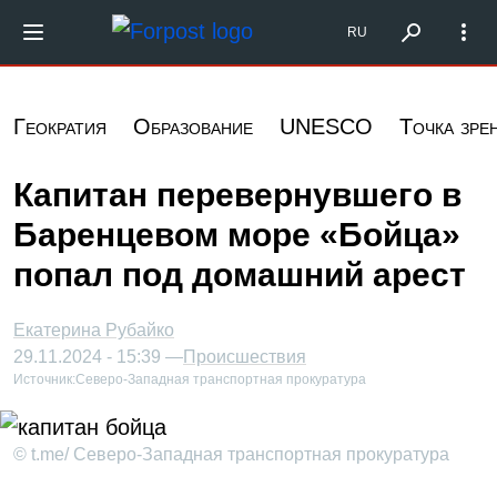
Перейти к основному содержанию
Форпост Северо-Запад
RU
Геократия
Образование
UNESCO
Точка зре
Капитан перевернувшего в
Баренцевом море «Бойца»
попал под домашний арест
Екатерина Рубайко
29.11.2024 - 15:39 —
Происшествия
Источник:
Северо-Западная транспортная прокуратура
© t.me/ Северо-Западная транспортная прокуратура